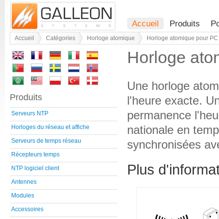
Accueil
Produits
Po
Accueil
Catégories
Horloge atomique
Horloge atomique pour PC
Horloge ato
Une horloge atomi
Produits
l'heure exacte. U
permanence l'heur
Serveurs NTP
nationale en temp
Horloges du réseau et affiche
Serveurs de temps réseau
synchronisées ave
Récepteurs temps
Plus d'informa
NTP logiciel client
Antennes
Modules
Accessoires