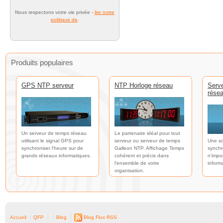
Nous respectons votre vie privée -
lire notre
politique de
.
Produits populaires
GPS NTP serveur
NTP Horloge réseau
Serv
rése
Un serveur de temps réseau
Le partenaire idéal pour tout
utilisant le signal GPS pour
serveur ou serveur de temps
Une so
synchroniser l'heure sur de
Galleon NTP. Affichage Temps
synchr
grands réseaux informatiques.
cohérent et précis dans
n'impo
l'ensemble de votre
inform
organisation.
Accueil
QFP
Blog
Blog Flux RSS