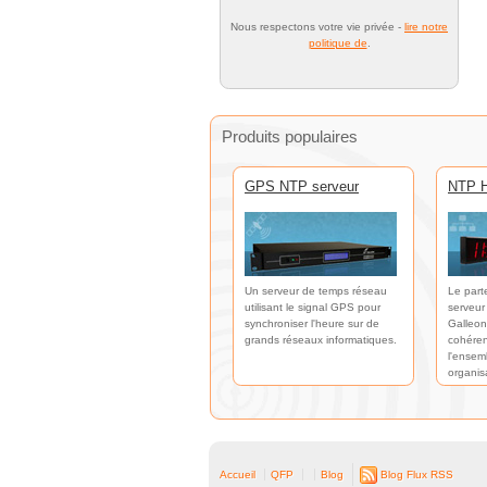
Nous respectons votre vie privée -
lire notre
politique de
.
Produits populaires
GPS NTP serveur
NTP H
Un serveur de temps réseau
Le part
utilisant le signal GPS pour
serveur
synchroniser l'heure sur de
Galleon
grands réseaux informatiques.
cohéren
l'ensem
organis
Accueil
QFP
Blog
Blog Flux RSS