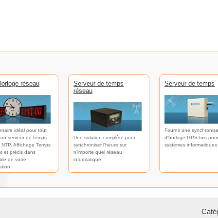
orloge réseau
Serveur de temps
Serveur de temps
réseau
enaire idéal pour tout
Fournir une synchronisa
 ou serveur de temps
Une solution complète pour
d'horloge GPS fois pour
 NTP. Affichage Temps
synchroniser l'heure sur
systèmes informatiques
t et précis dans
n'importe quel réseau
ble de votre
informatique.
ation.
Catég