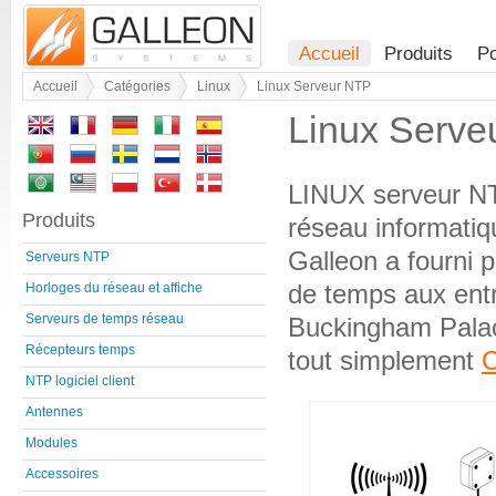
Accueil
Produits
Po
Accueil
Catégories
Linux
Linux Serveur NTP
Linux Serve
LINUX serveur NT
Produits
réseau informatiq
Galleon a fourni p
Serveurs NTP
de temps aux ent
Horloges du réseau et affiche
Serveurs de temps réseau
Buckingham Palac
Récepteurs temps
tout simplement
C
NTP logiciel client
Antennes
Modules
Accessoires