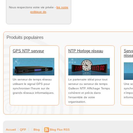
Nous respectons votre vie privée -
lire notre
politique de
.
Produits populaires
GPS NTP serveur
NTP Horloge réseau
Serv
rése
Un serveur de temps réseau
Le partenaire idéal pour tout
utilisant le signal GPS pour
serveur ou serveur de temps
Une so
synchroniser l'heure sur de
Galleon NTP. Affichage Temps
synchr
grands réseaux informatiques.
cohérent et précis dans
n'impo
l'ensemble de votre
inform
organisation.
Accueil
QFP
Blog
Blog Flux RSS