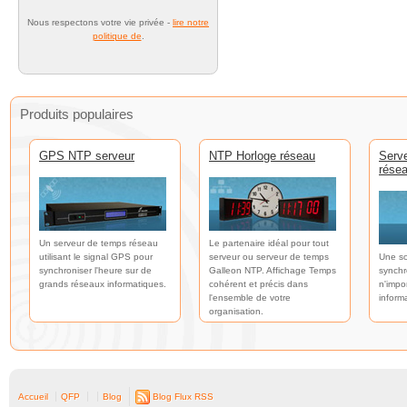
Nous respectons votre vie privée -
lire notre
politique de
.
Produits populaires
GPS NTP serveur
NTP Horloge réseau
Serv
rése
Un serveur de temps réseau
Le partenaire idéal pour tout
utilisant le signal GPS pour
serveur ou serveur de temps
Une so
synchroniser l'heure sur de
Galleon NTP. Affichage Temps
synchr
grands réseaux informatiques.
cohérent et précis dans
n'impo
l'ensemble de votre
inform
organisation.
Accueil
QFP
Blog
Blog Flux RSS