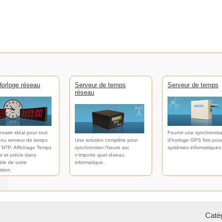
orloge réseau
Serveur de temps
Serveur de temps
réseau
enaire idéal pour tout
Fournir une synchronisa
 ou serveur de temps
Une solution complète pour
d'horloge GPS fois pour
 NTP. Affichage Temps
synchroniser l'heure sur
systèmes informatiques
t et précis dans
n'importe quel réseau
ble de votre
informatique.
ation.
Catég