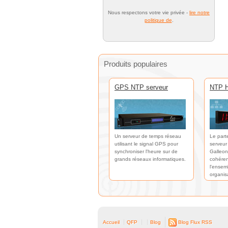
Nous respectons votre vie privée -
lire notre
politique de
.
Produits populaires
GPS NTP serveur
NTP H
Un serveur de temps réseau
Le part
utilisant le signal GPS pour
serveur
synchroniser l'heure sur de
Galleon
grands réseaux informatiques.
cohéren
l'ensem
organis
Accueil
QFP
Blog
Blog Flux RSS