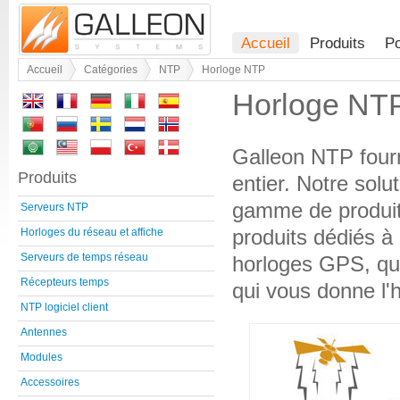
Accueil
Produits
Po
Accueil
Catégories
NTP
Horloge NTP
Horloge NT
Galleon NTP four
Produits
entier. Notre solu
gamme de produit
Serveurs NTP
produits dédiés à
Horloges du réseau et affiche
Serveurs de temps réseau
horloges GPS, qui 
Récepteurs temps
qui vous donne l'
NTP logiciel client
Antennes
Modules
Accessoires