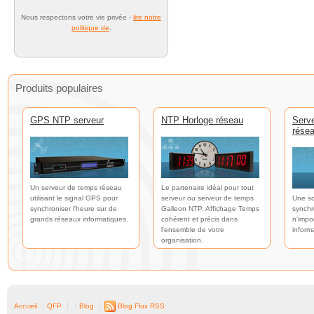
Nous respectons votre vie privée -
lire notre
politique de
.
Produits populaires
GPS NTP serveur
NTP Horloge réseau
Serv
rése
Un serveur de temps réseau
Le partenaire idéal pour tout
utilisant le signal GPS pour
serveur ou serveur de temps
Une so
synchroniser l'heure sur de
Galleon NTP. Affichage Temps
synchr
grands réseaux informatiques.
cohérent et précis dans
n'impo
l'ensemble de votre
inform
organisation.
Accueil
QFP
Blog
Blog Flux RSS