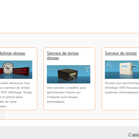
orloge réseau
Serveur de temps
Serveur de temps
réseau
enaire idéal pour tout
Fournir une synchronisa
 ou serveur de temps
Une solution complète pour
d'horloge GPS fois pour
 NTP. Affichage Temps
synchroniser l'heure sur
systèmes informatiques
t et précis dans
n'importe quel réseau
ble de votre
informatique.
ation.
Catég