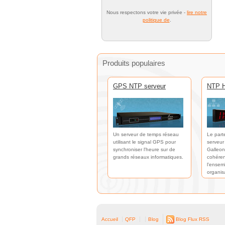
Nous respectons votre vie privée -
lire notre
politique de
.
Produits populaires
GPS NTP serveur
NTP H
Un serveur de temps réseau
Le part
utilisant le signal GPS pour
serveur
synchroniser l'heure sur de
Galleon
grands réseaux informatiques.
cohéren
l'ensem
organis
Accueil
QFP
Blog
Blog Flux RSS