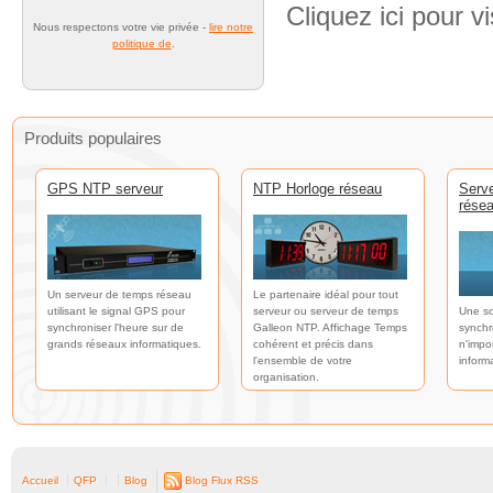
Cliquez ici pour vi
Nous respectons votre vie privée -
lire notre
politique de
.
Produits populaires
GPS NTP serveur
NTP Horloge réseau
Serv
rése
Un serveur de temps réseau
Le partenaire idéal pour tout
utilisant le signal GPS pour
serveur ou serveur de temps
Une so
synchroniser l'heure sur de
Galleon NTP. Affichage Temps
synchr
grands réseaux informatiques.
cohérent et précis dans
n'impo
l'ensemble de votre
inform
organisation.
Accueil
QFP
Blog
Blog Flux RSS