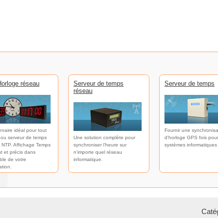
orloge réseau
Serveur de temps
Serveur de temps
réseau
enaire idéal pour tout
Fournir une synchronisa
 ou serveur de temps
Une solution complète pour
d'horloge GPS fois pour
 NTP. Affichage Temps
synchroniser l'heure sur
systèmes informatiques
t et précis dans
n'importe quel réseau
ble de votre
informatique.
ation.
Catég