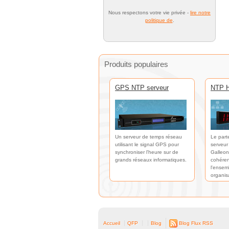
Nous respectons votre vie privée -
lire notre
politique de
.
Produits populaires
GPS NTP serveur
NTP H
Un serveur de temps réseau
Le part
utilisant le signal GPS pour
serveur
synchroniser l'heure sur de
Galleon
grands réseaux informatiques.
cohéren
l'ensem
organis
Accueil
QFP
Blog
Blog Flux RSS