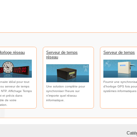
orloge réseau
Serveur de temps
Serveur de temps
réseau
enaire idéal pour tout
Fournir une synchronisa
 ou serveur de temps
Une solution complète pour
d'horloge GPS fois pour
 NTP. Affichage Temps
synchroniser l'heure sur
systèmes informatiques
t et précis dans
n'importe quel réseau
ble de votre
informatique.
ation.
Catég