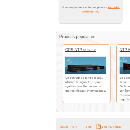
Nous respectons votre vie privée -
lire notre
politique de
.
Produits populaires
GPS NTP serveur
NTP H
Un serveur de temps réseau
Le part
utilisant le signal GPS pour
serveur
synchroniser l'heure sur de
Galleon
grands réseaux informatiques.
cohéren
l'ensem
organis
Accueil
QFP
Blog
Blog Flux RSS