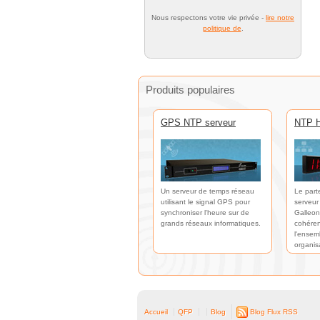
Nous respectons votre vie privée -
lire notre
politique de
.
Produits populaires
GPS NTP serveur
NTP H
Un serveur de temps réseau
Le part
utilisant le signal GPS pour
serveur
synchroniser l'heure sur de
Galleon
grands réseaux informatiques.
cohéren
l'ensem
organis
Accueil
QFP
Blog
Blog Flux RSS