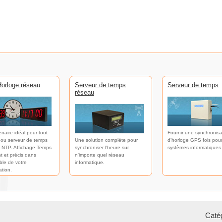
orloge réseau
Serveur de temps
Serveur de temps
réseau
enaire idéal pour tout
Fournir une synchronisa
 ou serveur de temps
Une solution complète pour
d'horloge GPS fois pour
 NTP. Affichage Temps
synchroniser l'heure sur
systèmes informatiques
t et précis dans
n'importe quel réseau
ble de votre
informatique.
ation.
Catég