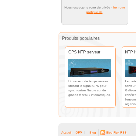
Nous respectons votre vie privée -
lire notre
politique de
.
Produits populaires
GPS NTP serveur
NTP H
Un serveur de temps réseau
Le part
utilisant le signal GPS pour
serveur
synchroniser l'heure sur de
Galleon
grands réseaux informatiques.
cohéren
l'ensem
organis
Accueil
QFP
Blog
Blog Flux RSS