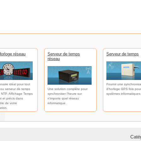
orloge réseau
Serveur de temps
Serveur de temps
réseau
enaire idéal pour tout
Fournir une synchronisa
 ou serveur de temps
Une solution complète pour
d'horloge GPS fois pour
 NTP. Affichage Temps
synchroniser l'heure sur
systèmes informatiques
t et précis dans
n'importe quel réseau
ble de votre
informatique.
ation.
Catég