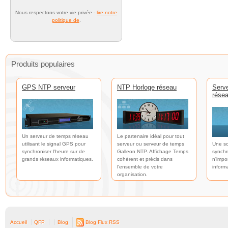
Nous respectons votre vie privée -
lire notre
politique de
.
Produits populaires
GPS NTP serveur
NTP Horloge réseau
Serv
rése
Un serveur de temps réseau
Le partenaire idéal pour tout
utilisant le signal GPS pour
serveur ou serveur de temps
Une so
synchroniser l'heure sur de
Galleon NTP. Affichage Temps
synchr
grands réseaux informatiques.
cohérent et précis dans
n'impo
l'ensemble de votre
inform
organisation.
Accueil
QFP
Blog
Blog Flux RSS