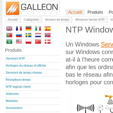
Accueil
Produits
Po
Accueil
Catégories
Serveur de temps
Windows Server NTP
N
NTP Window
Un Windows
Ser
Produits
sur Windows conn
at-il à l'heure cor
Serveurs NTP
afin que les ordin
Horloges du réseau et affiche
Serveurs de temps réseau
bas le réseau afin
Récepteurs temps
horloges pour cor
NTP logiciel client
Antennes
Modules
Accessoires