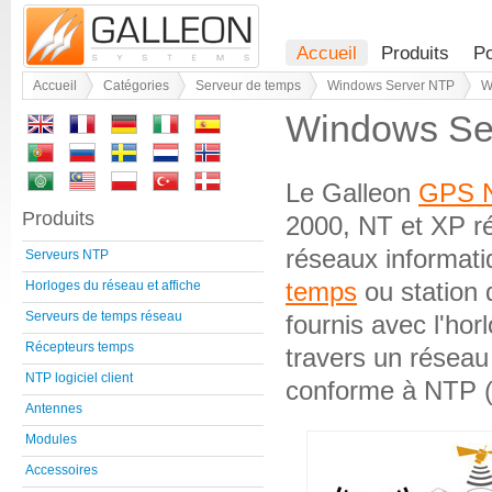
Accueil
Produits
Po
Accueil
Catégories
Serveur de temps
Windows Server NTP
W
Windows Se
Le Galleon
GPS N
Produits
2000, NT et XP ré
réseaux informati
Serveurs NTP
temps
ou station d
Horloges du réseau et affiche
Serveurs de temps réseau
fournis avec l'hor
Récepteurs temps
travers un réseau 
NTP logiciel client
conforme à NTP (
Antennes
Modules
Accessoires