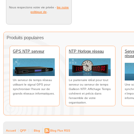
Nous respectons votre vie privée -
lire notre
politique de
.
Produits populaires
GPS NTP serveur
NTP Horloge réseau
Serv
rése
Un serveur de temps réseau
Le partenaire idéal pour tout
utilisant le signal GPS pour
serveur ou serveur de temps
Une so
synchroniser l'heure sur de
Galleon NTP. Affichage Temps
synchr
grands réseaux informatiques.
cohérent et précis dans
n'impo
l'ensemble de votre
inform
organisation.
Accueil
QFP
Blog
Blog Flux RSS