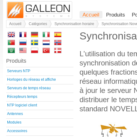
Accueil
Produits
Po
Accueil
Catégories
Synchronisation horaire
Synchronisation Nov
Synchronisa
L'utilisation du t
Produits
synchronisation d
quelques fraction
Serveurs NTP
réseau informati
Horloges du réseau et affiche
Serveurs de temps réseau
à jour le serveur 
Récepteurs temps
distribuer le tem
NTP logiciel client
standard NOVELL
Antennes
Modules
Accessoires