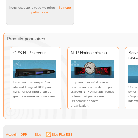
Nous respectons votre vie privée -
lire notre
politique de
.
Produits populaires
GPS NTP serveur
NTP Horloge réseau
Serv
rése
Un serveur de temps réseau
Le partenaire idéal pour tout
utilisant le signal GPS pour
serveur ou serveur de temps
Une so
synchroniser l'heure sur de
Galleon NTP. Affichage Temps
synchr
grands réseaux informatiques.
cohérent et précis dans
n'impo
l'ensemble de votre
inform
organisation.
Accueil
QFP
Blog
Blog Flux RSS