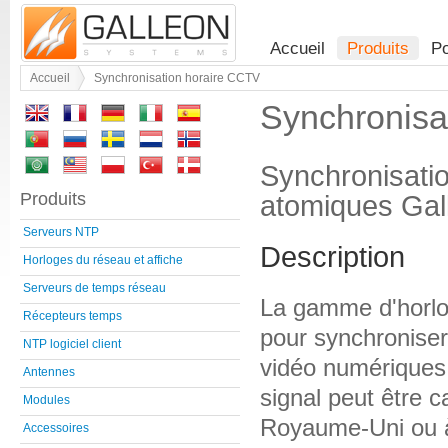
Accueil
Produits
Po
Accueil
Synchronisation horaire CCTV
Synchronisa
Synchronisatio
Produits
atomiques Gal
Serveurs NTP
Description
Horloges du réseau et affiche
Serveurs de temps réseau
La gamme d'horlog
Récepteurs temps
pour synchroniser
NTP logiciel client
vidéo numériques 
Antennes
signal peut être 
Modules
Royaume-Uni ou à
Accessoires