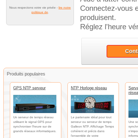
Connectez-vous 
Nous respectons votre vie privée -
lire notre
politique de
.
produisent.
Réglez l'heure vér
Cont
Produits populaires
GPS NTP serveur
NTP Horloge réseau
Serv
rése
Un serveur de temps réseau
Le partenaire idéal pour tout
utilisant le signal GPS pour
serveur ou serveur de temps
Une so
synchroniser l'heure sur de
Galleon NTP. Affichage Temps
synchr
grands réseaux informatiques.
cohérent et précis dans
n'impo
l'ensemble de votre
inform