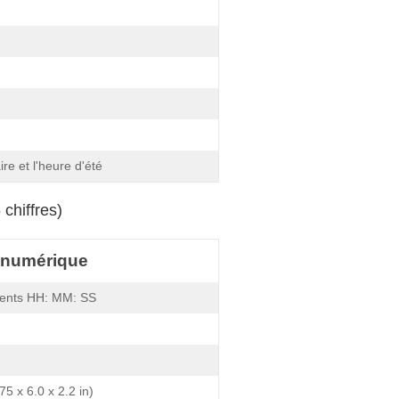
re et l'heure d'été
chiffres)
e numérique
ments HH: MM: SS
5 x 6.0 x 2.2 in)