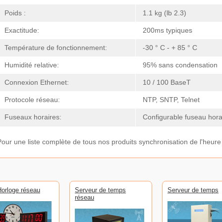
Poids :
1.1 kg (lb 2.3)
Exactitude:
200ms typiques
Température de fonctionnement:
-30 ° C - + 85 ° C
Humidité relative:
95% sans condensation
Connexion Ethernet:
10 / 100 BaseT
Protocole réseau:
NTP, SNTP, Telnet
Fuseaux horaires:
Configurable fuseau horai
Pour une liste complète de tous nos produits synchronisation de l'heure
orloge réseau
Serveur de temps
Serveur de temps
réseau