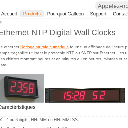
Appelez-n
Accueil
Produits
Pourquoi Galleon
Support
Contac
ks
Ethernet NTP Digital Wall Clocks
Le ethernet
Horloge murale numérique
fournit un affichage de l'heure 
temps traçabilité utilisant le protocole NTP ou SNTP sur Ethernet. Les u
des chiffres montrant heures et en minutes ou en heures, minutes et seco
date.
Caractéristiques
4 ou 6 digits, HH: MM ou HH: MM: SS.