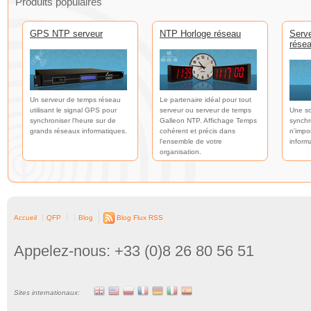
Produits populaires
GPS NTP serveur
NTP Horloge réseau
Serv
rése
Un serveur de temps réseau
Le partenaire idéal pour tout
utilisant le signal GPS pour
serveur ou serveur de temps
Une so
synchroniser l'heure sur de
Galleon NTP. Affichage Temps
synchr
grands réseaux informatiques.
cohérent et précis dans
n'impo
l'ensemble de votre
inform
organisation.
Accueil
QFP
Blog
Blog Flux RSS
Appelez-nous: +33 (0)8 26 80 56 51
Sites internationaux: