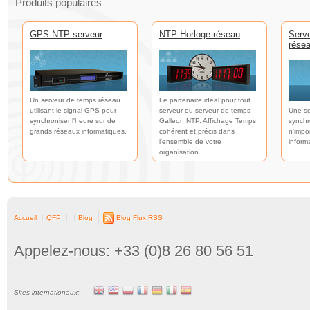
Produits populaires
GPS NTP serveur
NTP Horloge réseau
Serv
rése
Un serveur de temps réseau
Le partenaire idéal pour tout
utilisant le signal GPS pour
serveur ou serveur de temps
Une so
synchroniser l'heure sur de
Galleon NTP. Affichage Temps
synchr
grands réseaux informatiques.
cohérent et précis dans
n'impo
l'ensemble de votre
inform
organisation.
Accueil
QFP
Blog
Blog Flux RSS
Appelez-nous: +33 (0)8 26 80 56 51
Sites internationaux: