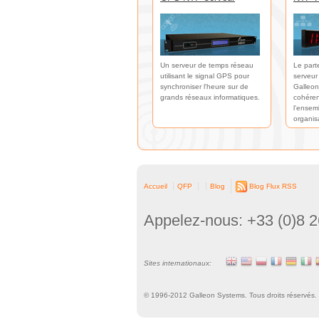
Un serveur de temps réseau
Le part
utilisant le signal GPS pour
serveur
synchroniser l'heure sur de
Galleon
grands réseaux informatiques.
cohéren
l'ensem
organis
Accueil
QFP
Blog
Blog Flux RSS
Appelez-nous: +33 (0)8 2
Sites internationaux:
© 1996-
2012
Galleon Systems. Tous droits réservés.
Cookie Consent plugin for the EU cookie l