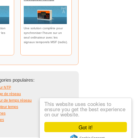
tion
Une solution complète pour
 les
synchroniser l'heure sur un
seul ordinateur avec les
signaux temporels MSF (radio).
ories populaires:
ur NTP
ge de réseau
ur de temps réseau
This website uses cookies to
teur temps
ensure you get the best experience
on our website.
nes
es
Got it!