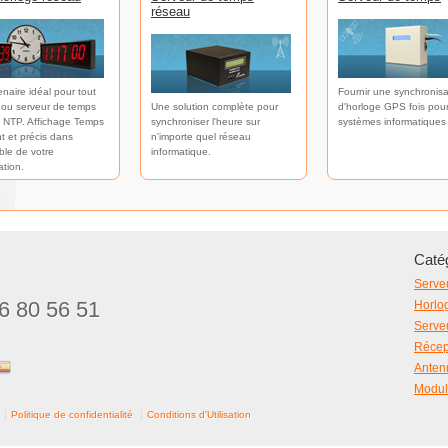
réseau
enaire idéal pour tout
Fournir une synchronisa
 ou serveur de temps
Une solution complète pour
d'horloge GPS fois pour
 NTP. Affichage Temps
synchroniser l'heure sur
systèmes informatiques
t et précis dans
n'importe quel réseau
ble de votre
informatique.
ation.
Catég
Serve
6 80 56 51
Horlo
Serve
Récep
Anten
Modul
Politique de confidentialité
Conditions d'Utilisation
aw