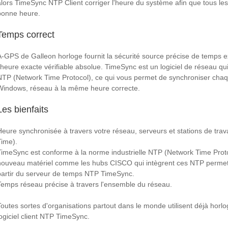
alors TimeSync NTP Client corriger l'heure du système afin que tous les
bonne heure.
Temps correct
A-GPS de Galleon horloge fournit la sécurité source précise de temps ex
l'heure exacte vérifiable absolue. TimeSync est un logiciel de réseau qu
NTP (Network Time Protocol), ce qui vous permet de synchroniser chaqu
Windows, réseau à la même heure correcte.
Les bienfaits
Heure synchronisée à travers votre réseau, serveurs et stations de trava
Time).
TimeSync est conforme à la norme industrielle NTP (Network Time Prot
nouveau matériel comme les hubs CISCO qui intègrent ces NTP permet 
partir du serveur de temps NTP TimeSync.
Temps réseau précise à travers l'ensemble du réseau.
Toutes sortes d'organisations partout dans le monde utilisent déjà horl
logiciel client NTP TimeSync.