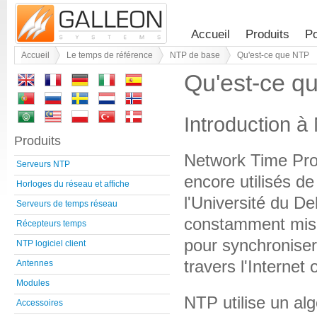
Accueil
Produits
Po
Accueil
Le temps de référence
NTP de base
Qu'est-ce que NTP
Qu'est-ce q
Introduction à
Produits
Network Time Prot
Serveurs NTP
encore utilisés de
Horloges du réseau et affiche
l'Université du De
Serveurs de temps réseau
constamment mis 
Récepteurs temps
pour synchroniser
NTP logiciel client
travers l'Internet
Antennes
Modules
NTP utilise un al
Accessoires