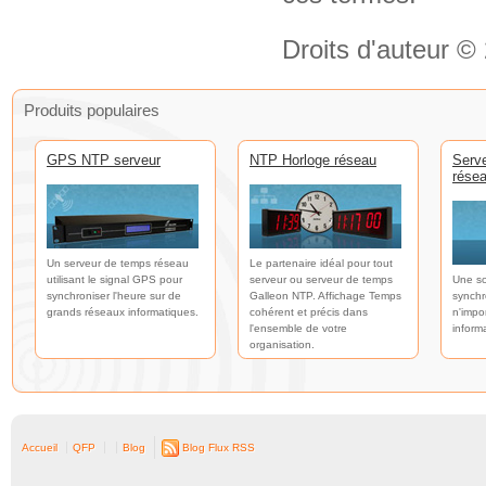
Droits d'auteur ©
Produits populaires
GPS NTP serveur
NTP Horloge réseau
Serv
rése
Un serveur de temps réseau
Le partenaire idéal pour tout
utilisant le signal GPS pour
serveur ou serveur de temps
Une so
synchroniser l'heure sur de
Galleon NTP. Affichage Temps
synchr
grands réseaux informatiques.
cohérent et précis dans
n'impo
l'ensemble de votre
inform
organisation.
Accueil
QFP
Blog
Blog Flux RSS