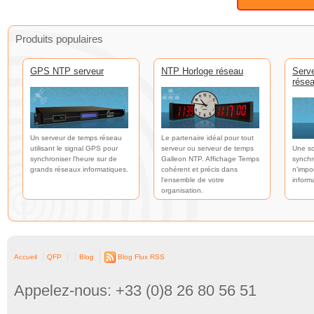
Produits populaires
GPS NTP serveur
NTP Horloge réseau
Serv
rése
Un serveur de temps réseau
Le partenaire idéal pour tout
utilisant le signal GPS pour
serveur ou serveur de temps
Une so
synchroniser l'heure sur de
Galleon NTP. Affichage Temps
synchr
grands réseaux informatiques.
cohérent et précis dans
n'impo
l'ensemble de votre
inform
organisation.
Accueil
QFP
Blog
Blog Flux RSS
Appelez-nous: +33 (0)8 26 80 56 51