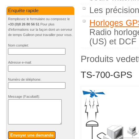
Les précision
Enquête rapide
Remplissez le formulaire ou composez le
Horloges GP
+33 (0)8 26 80 56 51
Pour plus
Radio horlo
d'informations sur la façon dont un serveur
de temps Galleon peut travailler pour vous.
(US) et DCF 
Nom complet:
Produits vedet
Adresse e-mail:
TS-700-GPS
Numéro de téléphone:
Message
(Facultatif)
:
Envoyer une demande