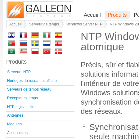
Accueil
Produits
Po
Accueil
Serveur de temps
Windows Server NTP
NTP Windows 200
NTP Windows
atomique
Produits
Précis, sûr et fi
solutions informa
Serveurs NTP
Horloges du réseau et affiche
l'intérieur de vot
Serveurs de temps réseau
Windows solution
Récepteurs temps
synchronisation d
NTP logiciel client
des réseaux.
Antennes
Modules
Synchronisat
Accessoires
seule machin