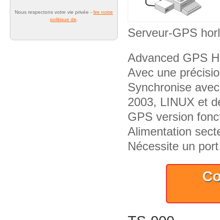
Nous respectons votre vie privée -
lire notre
politique de
.
Serveur-GPS hor
Advanced GPS Ho
Avec une précisio
Synchronise avec
2003, LINUX et d
GPS version fonc
Alimentation sect
Nécessite un por
Co