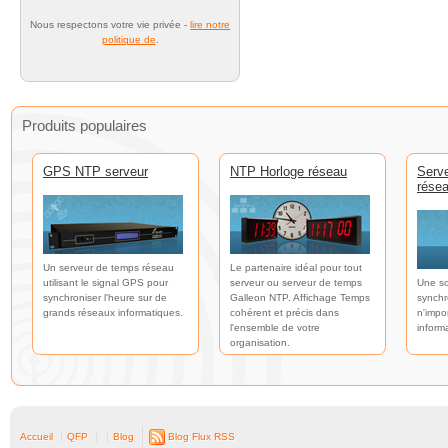
Nous respectons votre vie privée -
lire notre
politique de
.
Produits populaires
GPS NTP serveur
NTP Horloge réseau
Serv
rése
Un serveur de temps réseau
Le partenaire idéal pour tout
utilisant le signal GPS pour
serveur ou serveur de temps
Une so
synchroniser l'heure sur de
Galleon NTP. Affichage Temps
synchr
grands réseaux informatiques.
cohérent et précis dans
n'impo
l'ensemble de votre
inform
organisation.
Accueil
QFP
Blog
Blog Flux RSS