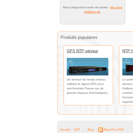
Nous respectons votre vie privée -
lire notre
politique de
.
Produits populaires
GPS NTP serveur
NTP H
Un serveur de temps réseau
Le part
utilisant le signal GPS pour
serveur
synchroniser l'heure sur de
Galleon
grands réseaux informatiques.
cohéren
l'ensem
organis
Accueil
QFP
Blog
Blog Flux RSS