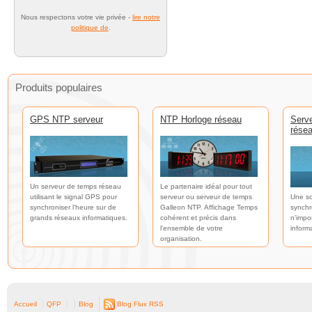
Nous respectons votre vie privée -
lire notre
politique de
.
Produits populaires
GPS NTP serveur
NTP Horloge réseau
Serv
rése
Un serveur de temps réseau
Le partenaire idéal pour tout
utilisant le signal GPS pour
serveur ou serveur de temps
Une so
synchroniser l'heure sur de
Galleon NTP. Affichage Temps
synchr
grands réseaux informatiques.
cohérent et précis dans
n'impo
l'ensemble de votre
inform
organisation.
Accueil
QFP
Blog
Blog Flux RSS