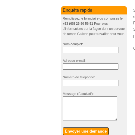
Enquête rapide
s
Remplissez le formulaire ou composez le
+33 (0)8 26 80 56 51
Pour plus
d'informations sur la façon dont un serveur
de temps Galleon peut travailler pour vous.
Nom complet:
C
Adresse e-mail:
Numéro de téléphone:
Message
(Facultatif)
:
Envoyer une demande