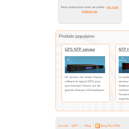
Nous respectons votre vie privée -
lire notre
politique de
.
Produits populaires
GPS NTP serveur
NTP H
Un serveur de temps réseau
Le part
utilisant le signal GPS pour
serveur
synchroniser l'heure sur de
Galleon
grands réseaux informatiques.
cohéren
l'ensem
organis
Accueil
QFP
Blog
Blog Flux RSS