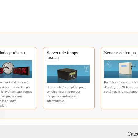
orloge réseau
Serveur de temps
Serveur de temps
réseau
enaire idéal pour tout
Fournir une synchronisa
 ou serveur de temps
Une solution complète pour
d'horloge GPS fois pour
 NTP. Affichage Temps
synchroniser l'heure sur
systèmes informatiques
t et précis dans
n'importe quel réseau
ble de votre
informatique.
ation.
Catég