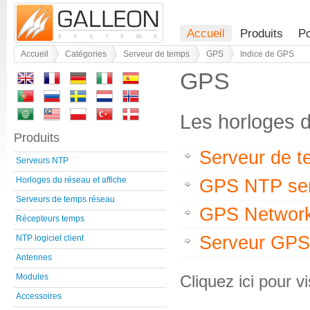
Accueil
Produits
Po
Accueil
Catégories
Serveur de temps
GPS
Indice de GPS
GPS
Les horloges 
Produits
Serveur de 
Serveurs NTP
Horloges du réseau et affiche
GPS NTP se
Serveurs de temps réseau
GPS Network
Récepteurs temps
Serveur GPS
NTP logiciel client
Antennes
Cliquez ici pour vi
Modules
Accessoires