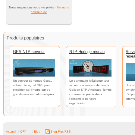
Nous respectons votre vie privée -
lire notre
politique de
.
Produits populaires
GPS NTP serveur
NTP Horloge réseau
Serv
rése
Un serveur de temps réseau
Le partenaire idéal pour tout
utilisant le signal GPS pour
serveur ou serveur de temps
Une so
synchroniser l'heure sur de
Galleon NTP. Affichage Temps
synchr
grands réseaux informatiques.
cohérent et précis dans
n'impo
l'ensemble de votre
inform
organisation.
Accueil
QFP
Blog
Blog Flux RSS