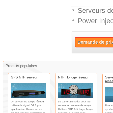
Serveurs d
Power Injec
Demande de pri
Produits populaires
GPS NTP serveur
NTP Horloge réseau
Serv
rése
Un serveur de temps réseau
Le partenaire idéal pour tout
utilisant le signal GPS pour
serveur ou serveur de temps
Une so
synchroniser l'heure sur de
Galleon NTP. Affichage Temps
synchr
grands réseaux informatiques.
cohérent et précis dans
n'impo