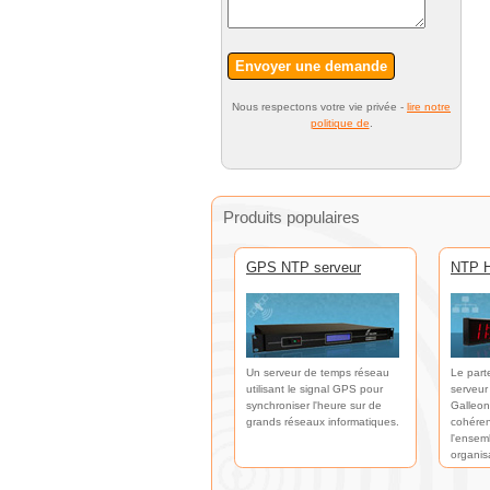
Envoyer une demande
Nous respectons votre vie privée -
lire notre
politique de
.
Produits populaires
GPS NTP serveur
NTP H
Un serveur de temps réseau
Le part
utilisant le signal GPS pour
serveur
synchroniser l'heure sur de
Galleon
grands réseaux informatiques.
cohéren
l'ensem
organis