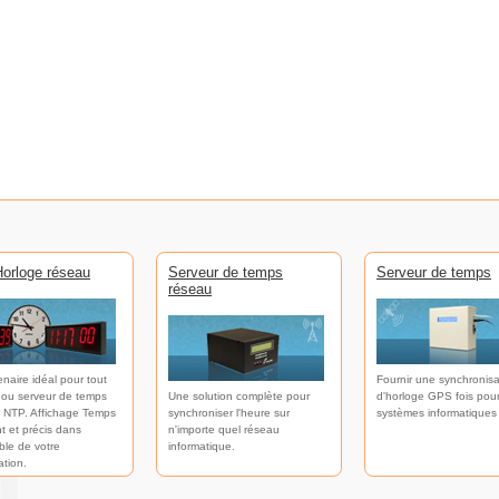
orloge réseau
Serveur de temps
Serveur de temps
réseau
enaire idéal pour tout
Fournir une synchronisa
 ou serveur de temps
Une solution complète pour
d'horloge GPS fois pour
 NTP. Affichage Temps
synchroniser l'heure sur
systèmes informatiques
t et précis dans
n'importe quel réseau
ble de votre
informatique.
ation.