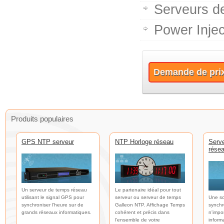
Serveurs d
Power Injec
Demande de pri
Produits populaires
GPS NTP serveur
NTP Horloge réseau
Serv
rése
Un serveur de temps réseau
Le partenaire idéal pour tout
utilisant le signal GPS pour
serveur ou serveur de temps
Une so
synchroniser l'heure sur de
Galleon NTP. Affichage Temps
synchr
grands réseaux informatiques.
cohérent et précis dans
n'impo
l'ensemble de votre
inform