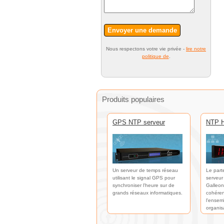
Envoyer une demande
Nous respectons votre vie privée -
lire notre
politique de
.
Produits populaires
GPS NTP serveur
NTP H
Un serveur de temps réseau
Le part
utilisant le signal GPS pour
serveur
synchroniser l'heure sur de
Galleon
grands réseaux informatiques.
cohéren
l'ensem
organis