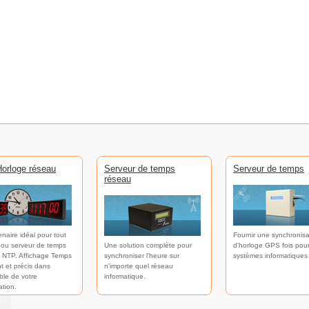
orloge réseau
Serveur de temps
Serveur de temps
réseau
enaire idéal pour tout
Fournir une synchronisa
 ou serveur de temps
Une solution complète pour
d'horloge GPS fois pour
 NTP. Affichage Temps
synchroniser l'heure sur
systèmes informatiques
t et précis dans
n'importe quel réseau
ble de votre
informatique.
ation.