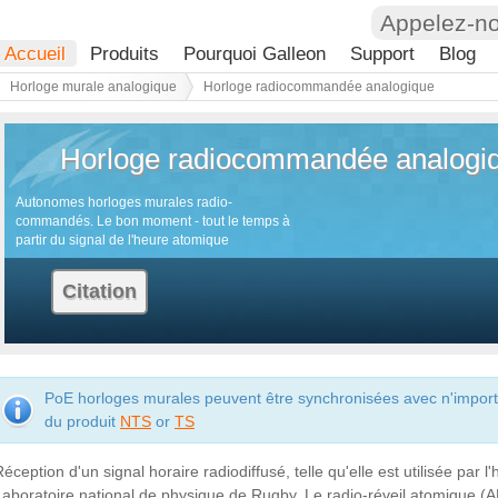
Appelez-n
Accueil
Produits
Pourquoi Galleon
Support
Blog
Horloge murale analogique
Horloge radiocommandée analogique
Horloge radiocommandée analogi
Autonomes horloges murales radio-
commandés. Le bon moment - tout le temps à
partir du signal de l'heure atomique
Citation
PoE horloges murales peuvent être synchronisées avec n'importe
du produit
NTS
or
TS
éception d'un signal horaire radiodiffusé, telle qu'elle est utilisée par l
Laboratoire national de physique de Rugby. Le radio-réveil atomique (A