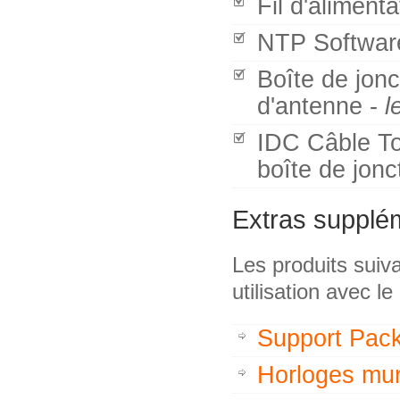
Fil d'alimenta
NTP Softwa
Boîte de jonc
d'antenne -
l
IDC Câble Too
boîte de jonc
Extras supplé
Les produits suiv
utilisation avec le
Support Pac
Horloges mu