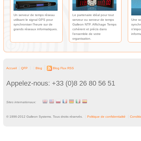
Un serveur de temps réseau
Le partenaire idéal pour tout
utilisant le signal GPS pour
serveur ou serveur de temps
Une so
synchroniser l'heure sur de
Galleon NTP. Affichage Temps
synchr
grands réseaux informatiques.
cohérent et précis dans
n'impo
l'ensemble de votre
inform
organisation.
Accueil
QFP
Blog
Blog Flux RSS
Appelez-nous: +33 (0)8 26 80 56 51
Sites internationaux:
© 1996-
2012
Galleon Systems. Tous droits réservés.
Politique de confidentialité
Conditio