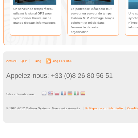
Un serveur de temps réseau
Le partenaire idéal pour tout
utilisant le signal GPS pour
serveur ou serveur de temps
Une so
synchroniser l'heure sur de
Galleon NTP. Affichage Temps
synchr
grands réseaux informatiques.
cohérent et précis dans
n'impo
l'ensemble de votre
inform
organisation.
Accueil
QFP
Blog
Blog Flux RSS
Appelez-nous: +33 (0)8 26 80 56 51
Sites internationaux:
© 1996-
2012
Galleon Systems. Tous droits réservés.
Politique de confidentialité
Conditio